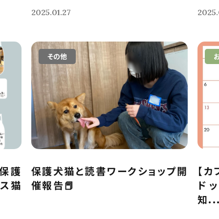
2025.01.27
2025.
その他
保護
保護犬猫と読書ワークショップ開
【カ
クス猫
催報告📕
ド
知..