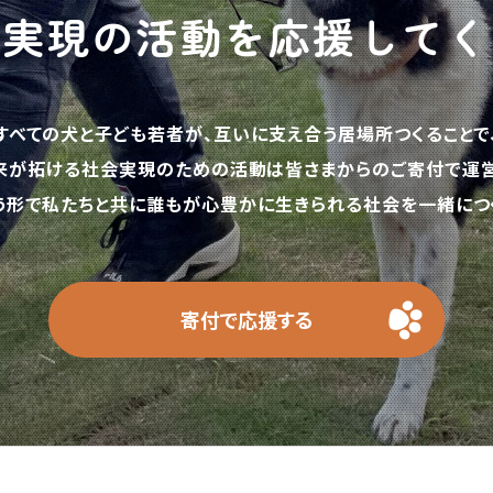
の実現の活動を応援してく
すべての犬と子ども若者が、互いに支え合う居場所つくることで
来が拓ける社会実現のための活動は皆さまからのご寄付で運営
う形で私たちと共に誰もが心豊かに生きられる社会を一緒につく
寄付で応援する