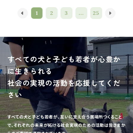
1
2
3
...
25
すべての犬と子ども若者が心豊か
に生きられる
社会の実現の活動を応援してくだ
さい
すべての犬と子ども若者が、互いに支え合う居場所つくること
で、
それぞれの未来が拓ける社会実現のための活動は皆さまか