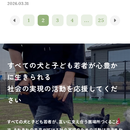
2026.03.31
1
2
3
4
...
25
すべての犬と子ども若者が心豊か
に生きられる
社会の実現の活動を応援してくだ
さい
すべての犬と子ども若者が、互いに支え合う居場所つくること
で、
それぞれの未来が拓ける社会実現のための活動は皆さまか