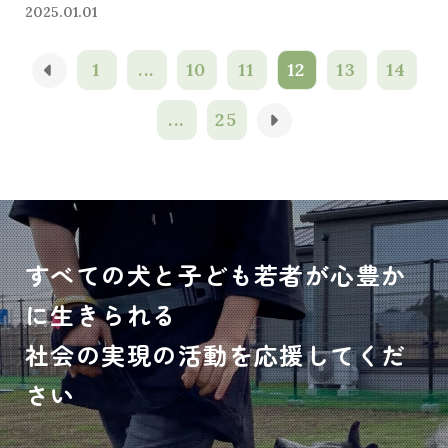
2025.01.01
1
...
10
11
12
13
14
...
25
すべての犬と子ども若者が心豊か
に生きられる
社会の実現の活動を応援してくだ
さい