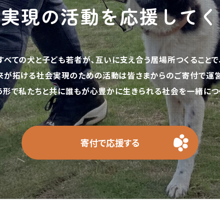
の実現の活動を応援してく
すべての犬と子ども若者が、互いに支え合う居場所つくることで
来が拓ける社会実現のための活動は皆さまからのご寄付で運営
う形で私たちと共に誰もが心豊かに生きられる社会を一緒につく
寄付で応援する