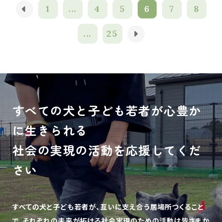
1
...
4
5
6
7
8
...
25
すべての犬と子ども若者が心豊か
に生きられる
社会の実現の活動を応援してくだ
さい
すべての犬と子ども若者が、互いに支え合う居場所つくること
で、
それぞれの未来が拓ける社会実現のための活動は皆さまか