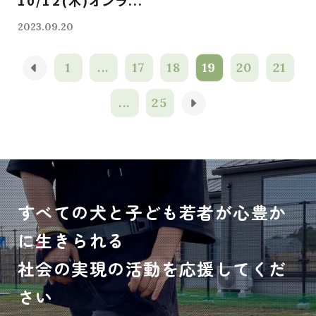
10/12(木)オンラ...
2023.09.20
1
...
17
18
19
20
21
...
25
すべての犬と子ども若者が心豊か
に生きられる
社会の実現の活動を応援してくだ
さい