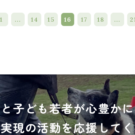
1
...
14
15
16
17
18
...
2
犬と子ども若者が心豊かに
の実現の活動を応援してく