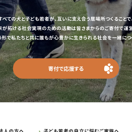
すべての犬と子ども若者が、互いに支え合う居場所つくることで
来が拓ける社会実現のための活動は皆さまからのご寄付で運営
う形で私たちと共に誰もが心豊かに生きられる社会を一緒につく
寄付で応援する
法人の方へ
子ども若者の自立に悩むご家族へ