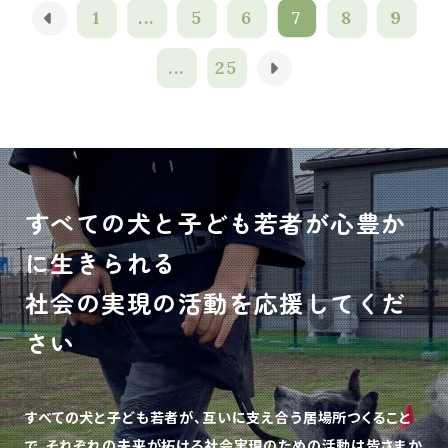
1
...
5
6
7
8
9
...
25
すべての犬と子ども若者が心豊か
に生きられる
社会の実現の活動を応援してくだ
さい
すべての犬と子ども若者が、互いに支え合う居場所つくること
で、
それぞれの未来が拓ける社会実現のための活動は皆さまか