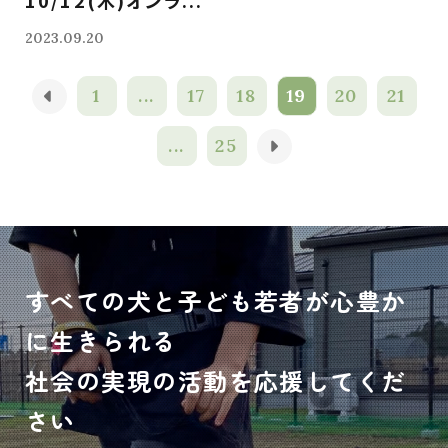
10/12(木)オンラ...
2023.09.20
1
...
17
18
19
20
21
...
25
すべての犬と子ども若者が心豊か
に生きられる
社会の実現の活動を応援してくだ
さい