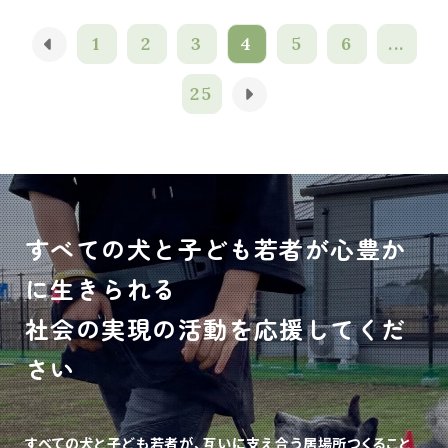
1
2
3
4
5
6
...
25
すべての犬と子ども若者が心豊か
に生きられる
社会の実現の活動を応援してくだ
さい
すべての犬と子ども若者が、互いに支え合う居場所つくること