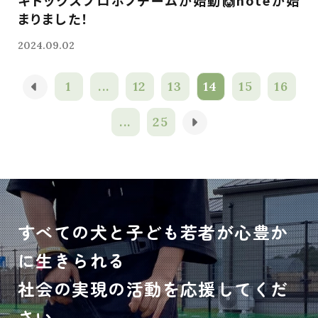
キドックスプロボノチームが始動🙌noteが始
まりました！
2024.09.02
1
...
12
13
14
15
16
...
25
すべての犬と子ども若者が心豊か
に生きられる
社会の実現の活動を応援してくだ
さい