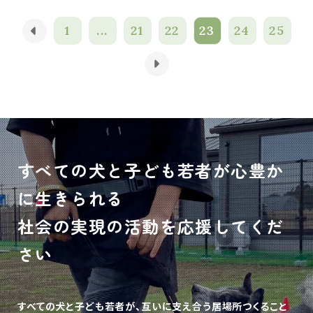
1
...
21
22
23
24
25
すべての犬と子ども若者が心豊か
に生きられる
社会の実現の活動を応援してくだ
さい
すべての犬と子ども若者が、互いに支え合う居場所つくること