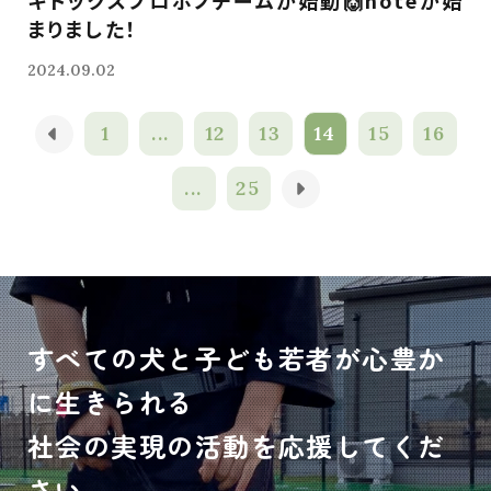
キドックスプロボノチームが始動🙌noteが始
まりました！
2024.09.02
1
...
12
13
14
15
16
...
25
すべての犬と子ども若者が心豊か
に生きられる
社会の実現の活動を応援してくだ
さい