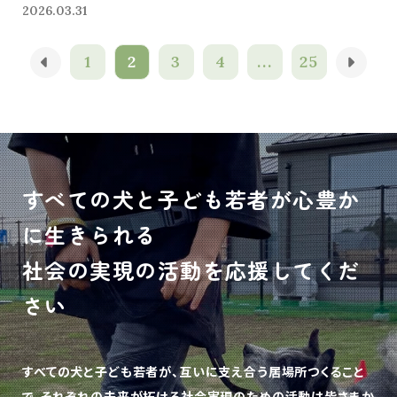
2026.03.31
1
2
3
4
...
25
すべての犬と子ども若者が心豊か
に生きられる
社会の実現の活動を応援してくだ
さい
すべての犬と子ども若者が、互いに支え合う居場所つくること
で、
それぞれの未来が拓ける社会実現のための活動は皆さまか