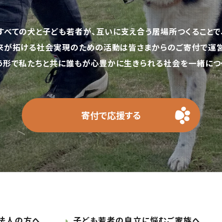
すべての犬と子ども若者が、互いに支え合う居場所つくることで
来が拓ける社会実現のための活動は皆さまからのご寄付で運営
う形で私たちと共に誰もが心豊かに生きられる社会を一緒につく
寄付で応援する
法人の方へ
子ども若者の自立に悩むご家族へ