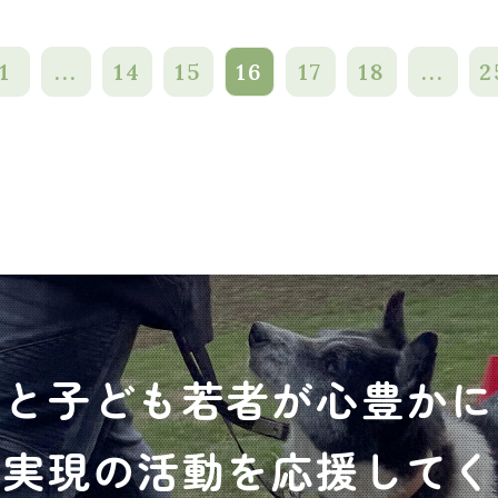
1
...
14
15
16
17
18
...
2
犬と子ども若者が心豊かに
の実現の活動を応援してく