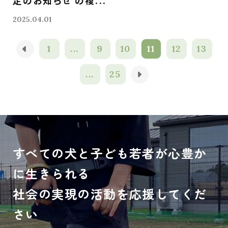
定のお知らせ の複...
2025.04.01
1
...
9
10
11
12
13
...
25
すべての犬と子ども若者が心豊か
に生きられる
社会の実現の活動を応援してくだ
さい