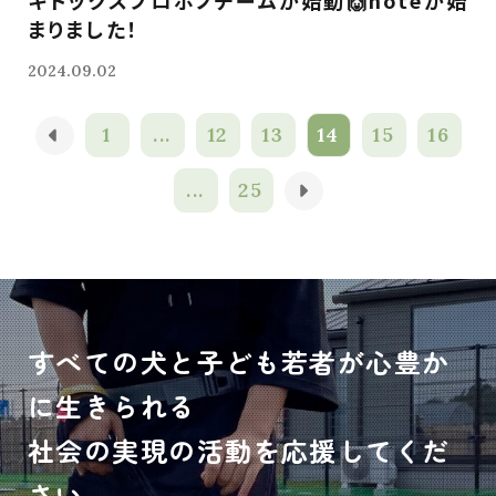
キドックスプロボノチームが始動🙌noteが始
まりました！
2024.09.02
1
...
12
13
14
15
16
...
25
すべての犬と子ども若者が心豊か
に生きられる
社会の実現の活動を応援してくだ
さい