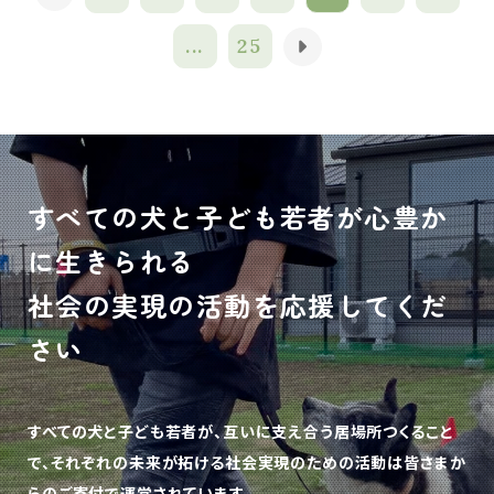
...
25
すべての犬と子ども若者が心豊か
に生きられる
社会の実現の活動を応援してくだ
さい
すべての犬と子ども若者が、互いに支え合う居場所つくること
で、
それぞれの未来が拓ける社会実現のための活動は皆さまか
らのご寄付で運営されています。