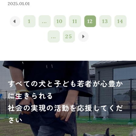
2025.01.01
1
...
10
11
12
13
14
...
25
すべての犬と子ども若者が心豊か
に生きられる
社会の実現の活動を応援してくだ
さい