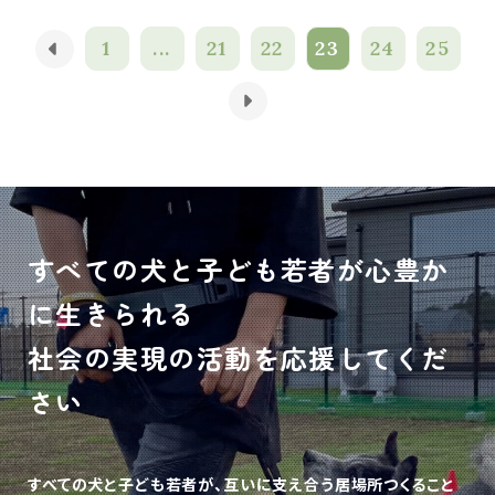
1
...
21
22
23
24
25
すべての犬と子ども若者が心豊か
に生きられる
社会の実現の活動を応援してくだ
さい
すべての犬と子ども若者が、互いに支え合う居場所つくること