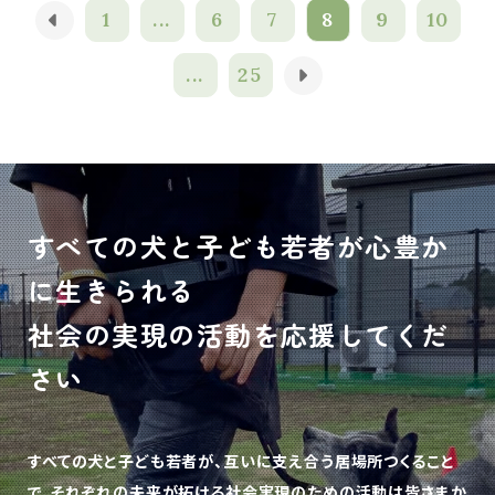
1
...
6
7
8
9
10
...
25
すべての犬と子ども若者が心豊か
に生きられる
社会の実現の活動を応援してくだ
さい
すべての犬と子ども若者が、互いに支え合う居場所つくること
で、
それぞれの未来が拓ける社会実現のための活動は皆さまか