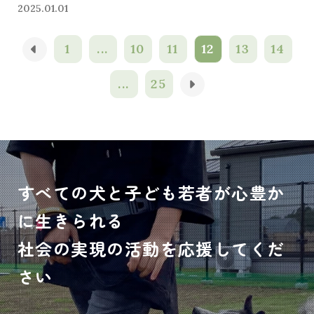
2025.01.01
1
...
10
11
12
13
14
...
25
すべての犬と子ども若者が心豊か
に生きられる
社会の実現の活動を応援してくだ
さい