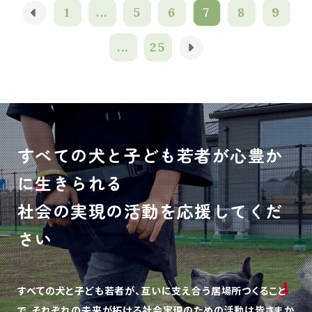
1
...
5
6
7
8
9
...
25
すべての犬と子ども若者が心豊か
に生きられる
社会の実現の活動を応援してくだ
さい
すべての犬と子ども若者が、互いに支え合う居場所つくること
で、
それぞれの未来が拓ける社会実現のための活動は皆さまか