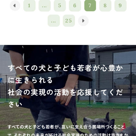
1
...
5
6
7
8
9
...
25
すべての犬と子ども若者が心豊か
に生きられる
社会の実現の活動を応援してくだ
さい
すべての犬と子ども若者が、互いに支え合う居場所つくること
で、
それぞれの未来が拓ける社会実現のための活動は皆さまか