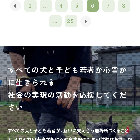
1
...
4
5
6
7
8
...
25
すべての犬と子ども若者が心豊か
に生きられる
社会の実現の活動を応援してくだ
さい
すべての犬と子ども若者が、互いに支え合う居場所つくること
で、
それぞれの未来が拓ける社会実現のための活動は皆さまか