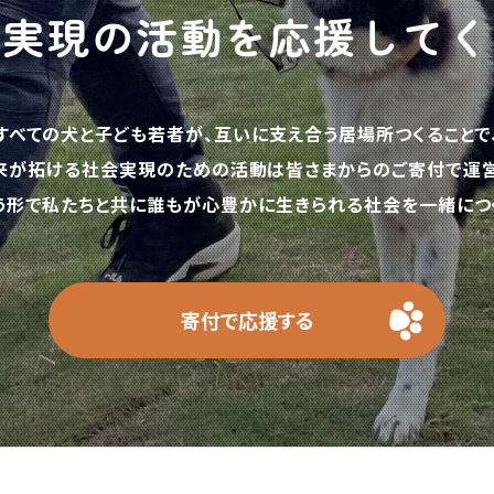
の実現の活動を応援してく
すべての犬と子ども若者が、互いに支え合う居場所つくることで
来が拓ける社会実現のための活動は皆さまからのご寄付で運営
う形で私たちと共に誰もが心豊かに生きられる社会を一緒につく
寄付で応援する