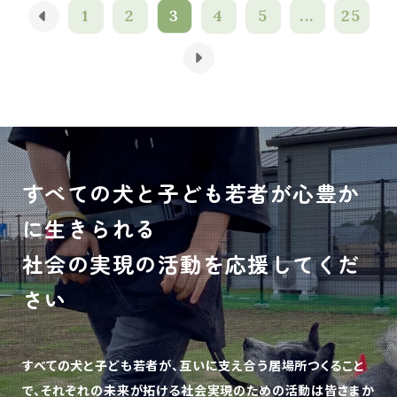
1
2
3
4
5
...
25
すべての犬と子ども若者が心豊か
に生きられる
社会の実現の活動を応援してくだ
さい
すべての犬と子ども若者が、互いに支え合う居場所つくること
で、
それぞれの未来が拓ける社会実現のための活動は皆さまか