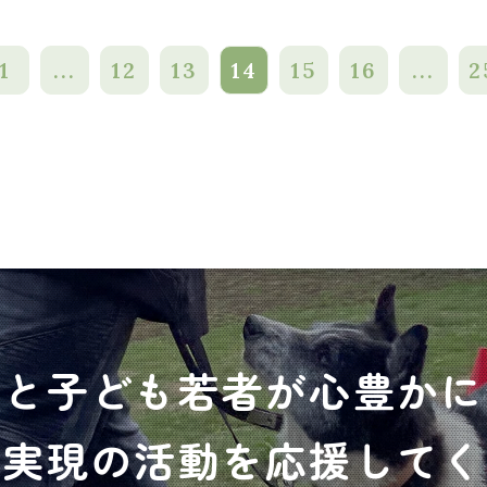
1
...
12
13
14
15
16
...
2
犬と子ども若者が心豊かに
の実現の活動を応援してく