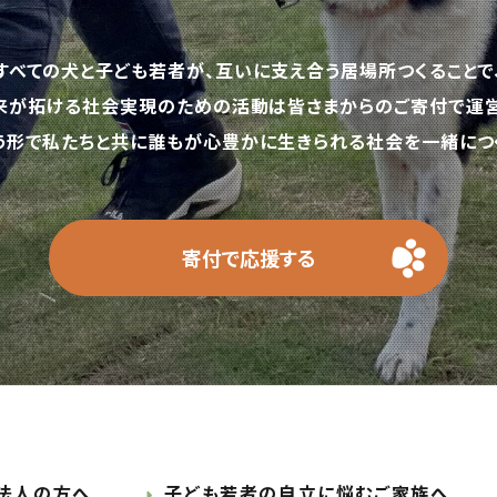
すべての犬と子ども若者が、互いに支え合う居場所つくることで
来が拓ける社会実現のための活動は皆さまからのご寄付で運営
う形で私たちと共に誰もが心豊かに生きられる社会を一緒につく
寄付で応援する
法人の方へ
子ども若者の自立に悩むご家族へ