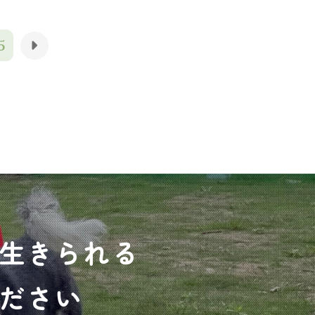
5
生きられる
ださい