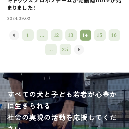
キドックスプロボノチームが始動🙌noteが始
まりました！
2024.09.02
1
...
12
13
14
15
16
...
25
すべての犬と子ども若者が心豊か
に生きられる
社会の実現の活動を応援してくだ
さい