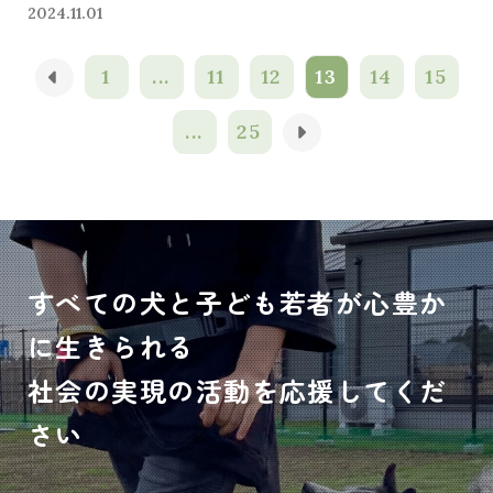
2024.11.01
1
...
11
12
13
14
15
...
25
すべての犬と子ども若者が心豊か
に生きられる
社会の実現の活動を応援してくだ
さい