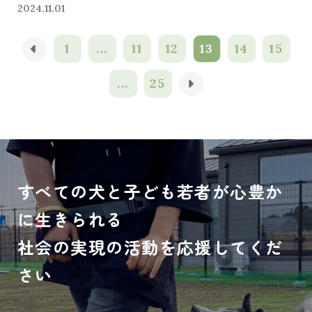
2024.11.01
1
...
11
12
13
14
15
...
25
すべての犬と子ども若者が心豊か
に生きられる
社会の実現の活動を応援してくだ
さい