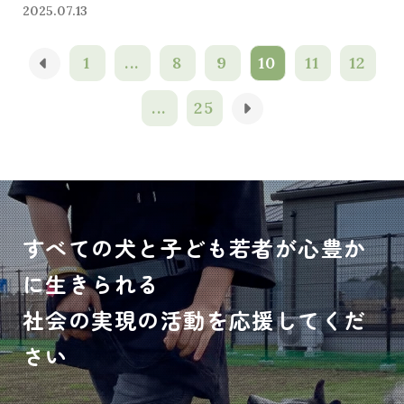
2025.07.13
1
...
8
9
10
11
12
...
25
すべての犬と子ども若者が心豊か
に生きられる
社会の実現の活動を応援してくだ
さい