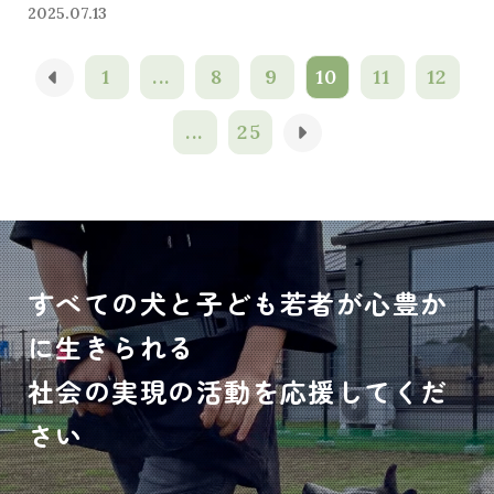
2025.07.13
1
...
8
9
10
11
12
...
25
すべての犬と子ども若者が心豊か
に生きられる
社会の実現の活動を応援してくだ
さい