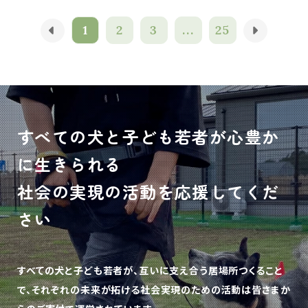
1
2
3
...
25
すべての犬と子ども若者が心豊か
に生きられる
社会の実現の活動を応援してくだ
さい
すべての犬と子ども若者が、互いに支え合う居場所つくること
で、
それぞれの未来が拓ける社会実現のための活動は皆さまか