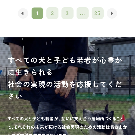
1
2
3
...
25
すべての犬と子ども若者が心豊か
に生きられる
社会の実現の活動を応援してくだ
さい
すべての犬と子ども若者が、互いに支え合う居場所つくること
で、
それぞれの未来が拓ける社会実現のための活動は皆さまか