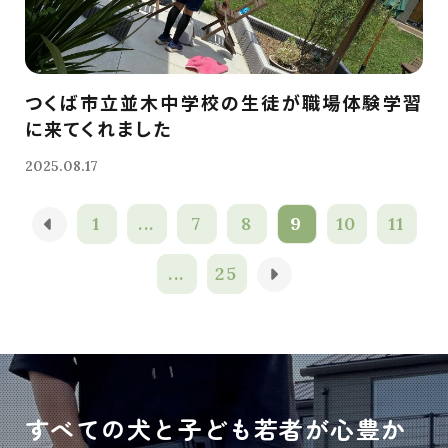
つくば市立並木中学校の生徒が職場体験学習
に来てくれました
2025.08.17
1
...
7
8
9
10
11
...
25
すべての犬と子ども若者が心豊か